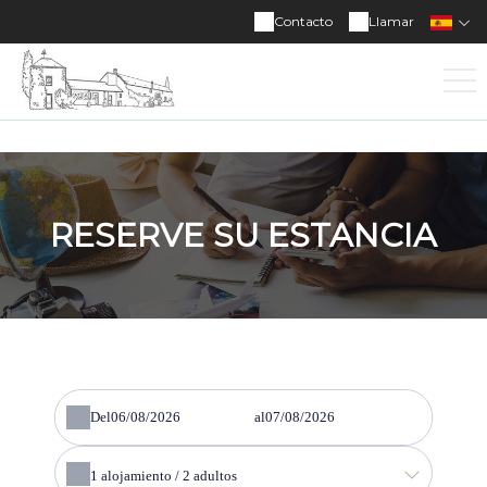
Contacto
Llamar
RESERVE SU ESTANCIA
Del
al
1
alojamiento /
2
adultos